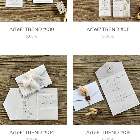
ArTeE' TREND #010
ArTeE' TREND #011
Prix
Prix
5,65 €
5,00 €
ArTeE' TREND #014
ArTeE' TREND #015
Prix
Prix
7,00 €
6,80 €