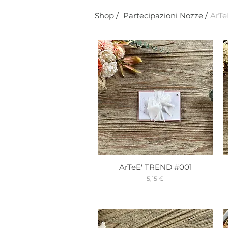
Shop /
Partecipazioni Nozze /
ArTe
ArTeE' TREND #001
Prix
5,15 €