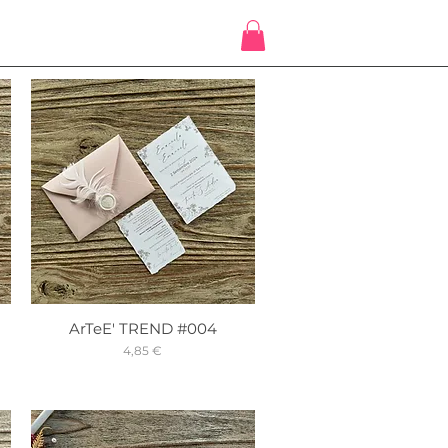
ArTeE' TREND #004
Prix
4,85 €