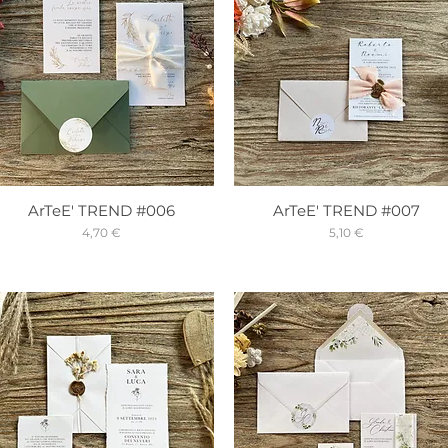
ArTeE' TREND #006
ArTeE' TREND #007
Prix
Prix
4,70 €
5,10 €