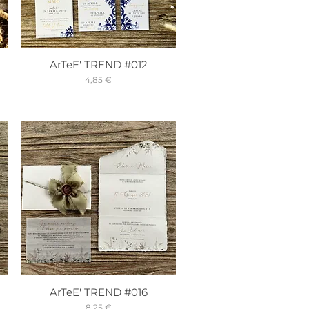
ArTeE' TREND #012
Prix
4,85 €
ArTeE' TREND #016
Prix
8,25 €