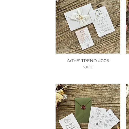
ArTeE' TREND #005
Prix
5,10 €