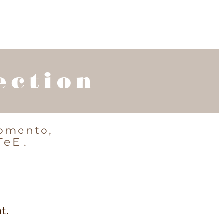
ection
momento,
TeE'.
t.