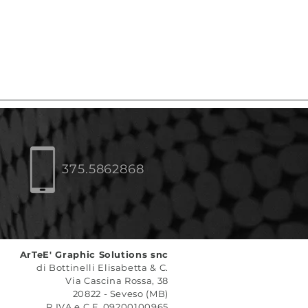
375.5862868
ArTeE' Graphic Solutions snc
di Bottinelli Elisabetta & C.
Via Cascina Rossa, 38
20822 - Seveso (MB)
P.IVA e C.F. 09200100965