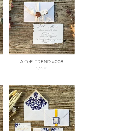
ArTeE' TREND #008
Prix
5,55 €