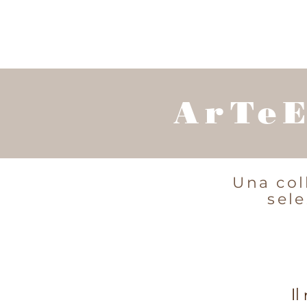
ArTeE
Una col
sele
Il