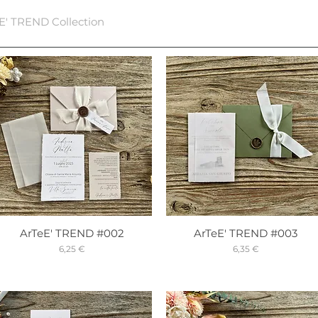
E' TREND Collection
ArTeE' TREND #002
ArTeE' TREND #003
Prix
Prix
6,25 €
6,35 €