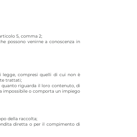
’articolo 5, comma 2;
o che possono venirne a conoscenza in
di legge, compresi quelli di cui non è
e trattati;
r quanto riguarda il loro contenuto, di
ivela impossibile o comporta un impiego
po della raccolta;
vendita diretta o per il compimento di