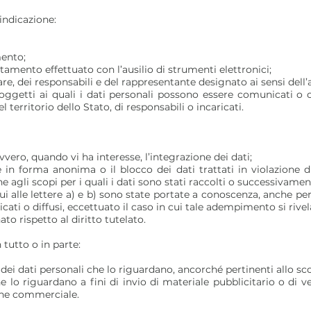
’indicazione:
mento;
attamento effettuato con l’ausilio di strumenti elettronici;
olare, dei responsabili e del rappresentante designato ai sensi dell
 soggetti ai quali i dati personali possono essere comunicati 
territorio dello Stato, di responsabili o incaricati.
vvero, quando vi ha interesse, l’integrazione dei dati;
e in forma anonima o il blocco dei dati trattati in violazione 
e agli scopi per i quali i dati sono stati raccolti o successivament
cui alle lettere a) e b) sono state portate a conoscenza, anche pe
nicati o diffusi, eccettuato il caso in cui tale adempimento si r
o rispetto al diritto tutelato.
n tutto o in parte:
dei dati personali che lo riguardano, ancorché pertinenti allo sco
e lo riguardano a fini di invio di materiale pubblicitario o di 
one commerciale.