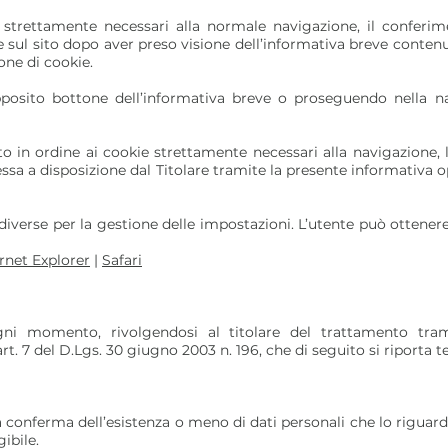
 strettamente necessari alla normale navigazione, il conferim
e sul sito dopo aver preso visione dell’informativa breve contenu
one di cookie.
pposito bottone dell’informativa breve o proseguendo nella na
in ordine ai cookie strettamente necessari alla navigazione, l’
messa a disposizione dal Titolare tramite la presente informativa
erse per la gestione delle impostazioni. L’utente può ottenere i
rnet Explorer
|
Safari
gni momento, rivolgendosi al titolare del trattamento tramit
ll’art. 7 del D.Lgs. 30 giugno 2003 n. 196, che di seguito si riporta
 la conferma dell’esistenza o meno di dati personali che lo riguar
ibile.