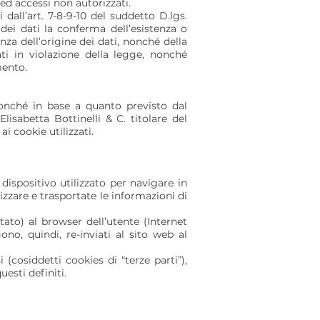
 ed accessi non autorizzati.
 dall’art. 7-8-9-10 del suddetto D.lgs.
 dei dati la conferma dell’esistenza o
za dell’origine dei dati, nonché della
ati in violazione della legge, nonché
mento.
 nonché in base a quanto previsto dal
lisabetta Bottinelli & C. titolare del
i cookie utilizzati.
dispositivo utilizzato per navigare in
zzare e trasportate le informazioni di
tato) al browser dell’utente (Internet
no, quindi, re-inviati al sito web al
(cosiddetti cookies di “terze parti”),
uesti definiti.