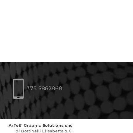
375.5862868
ArTeE' Graphic Solutions snc
di Bottinelli Elisabetta & C.