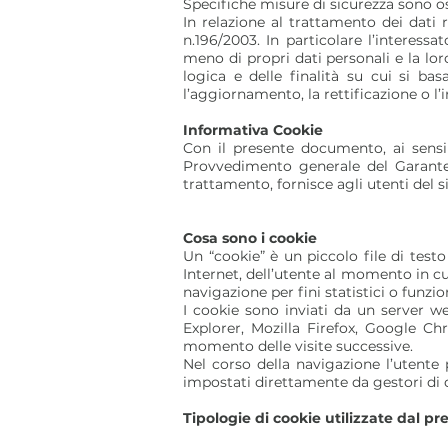
Specifiche misure di sicurezza sono oss
In relazione al trattamento dei dati ra
n.196/2003. In particolare l’interess
meno di propri dati personali e la lor
logica e delle finalità su cui si ba
l’aggiornamento, la rettificazione o l’
Informativa Cookie
Con il presente documento, ai sensi 
Provvedimento generale del Garante
trattamento, fornisce agli utenti del s
Cosa sono i cookie
Un “cookie” è un piccolo file di testo
Internet, dell’utente al momento in c
navigazione per fini statistici o funzion
I cookie sono inviati da un server we
Explorer, Mozilla Firefox, Google Ch
momento delle visite successive.
Nel corso della navigazione l’utente p
impostati direttamente da gestori di det
Tipologie di cookie utilizzate dal pr