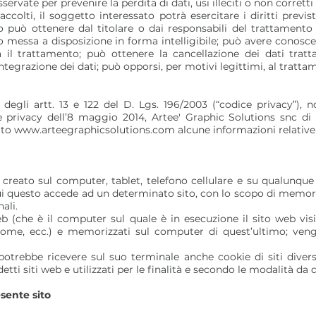
ervate per prevenire la perdita di dati, usi illeciti o non corretti
ccolti, il soggetto interessato potrà esercitare i diritti previsti
ato può ottenere dal titolare o dai responsabili del trattamento
o messa a disposizione in forma intelligibile; può avere conoscen
sa il trattamento; può ottenere la cancellazione dei dati tratt
integrazione dei dati; può opporsi, per motivi legittimi, al tratta
degli artt. 13 e 122 del D. Lgs. 196/2003 (“codice privacy”),
 privacy dell’8 maggio 2014,
Artee' Graphic Solutions
snc di E
ito
www.arteegraphicsolutions.com
alcune informazioni relative a
 creato sul computer, tablet, telefono cellulare e su qualunque 
ui questo accede ad un determinato sito, con lo scopo di memori
ali.
b (che è il computer sul quale è in esecuzione il sito web visi
rome, ecc.) e memorizzati sul computer di quest’ultimo; vengo
otrebbe ricevere sul suo terminale anche cookie di siti diversi 
ti siti web e utilizzati per le finalità e secondo le modalità da q
esente sito