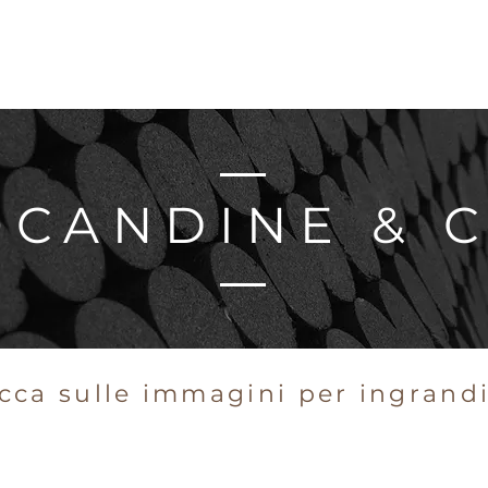
OCANDINE & C
icca sulle immagini
per ingrandi