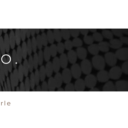
O.
rle