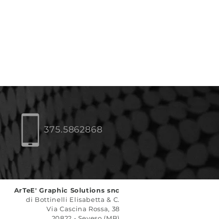
375.5862868
ArTeE' Graphic Solutions snc
di Bottinelli Elisabetta & C.
Via Cascina Rossa, 38
20822 - Seveso (MB)