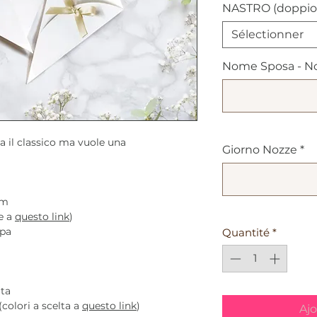
NASTRO (doppio
Sélectionner
Nome Sposa - N
ama il classico ma vuole una
Giorno Nozze
*
cm
te a
questo link
)
mpa
Quantité
*
ata
colori a scelta a
questo link
)
Ajo