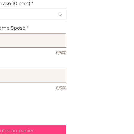
 raso 10 mm)
*
ome Sposo
*
0/500
0/500
uter au panier