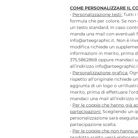
COME PERSONALIZZARE IL C
•
Personalizzazione testi:
Tutti i
formula che per colore. Se non 
un testo standard. In caso contr
manda una mail con eventuali f
info@arteegraphic.it. Non è inv
modifica richiede un supplemen
informazioni in merito, prima di
375.5862868 oppure mandaci u
all’indirizzo info@arteegraphic.i
•
Personalizzazione grafica:
Ogni
rispetto all’originale richiede
aggiunta di un logo o un’illustr
merito, prima di effettuare l’o
mandaci una mail all’indirizzo i
•
Per le coppie che hanno già ac
partecipazioni:
Scegliendo un qu
personalizzazione sarà eseguita i
partecipazione scelta.
•
Per le coppie che non hanno ac
prodotto scelto verrà elaborato 