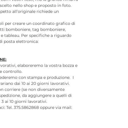
elto nello shop e proposto in foto.
petto all’originale richiede un
coli per creare un coordinato grafico di
etti bomboniere, tag bomboniere,
 e tableau. Per specifiche a riguardo
di posta elettronica:
NE:
lavorativi, elaboreremo la vostra bozza e
e controllo.
cederemo con stampa e produzione. I
iano dai 10 ai 20 giorni lavorativi.
on corriere (se non diversamente
 spedizione, da aggiungere a quelli di
 ai 10 giorni lavorativi.
aci: Tel. 375.5862868 oppure via mail: