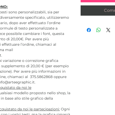
ONO:
Comm
 testi sono personalizzabili, sia per
diversamente specificato, utilizzeremo
ario, dopo aver effettuato l’ordine
ormule di testo personalizzate a
ece possibile cambiare i font, questa
to di 20,00€. Per avere più
 effettuare l’ordine, chiamaci al
na mail
t.
 variazione o correzione grafica
 un supplemento di 20,00 € (per esempio
azione). Per avere più informazioni in
rdine, chiamaci al 375.5862868 oppure
nfo@arteegraphic.it.
quistato da noi le
alsiasi modello proposto nello shop, la
n base allo stile grafico della
quistato da noi le partecipazioni:
Ogni
con i vostri testi, ma la grafica rimarrà