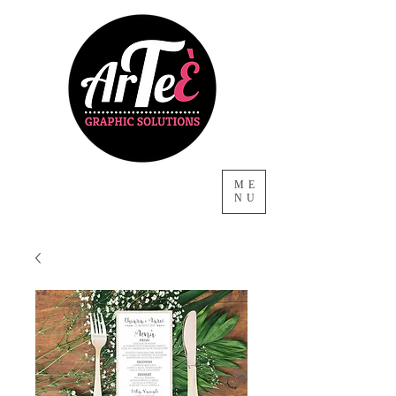
ME
NU