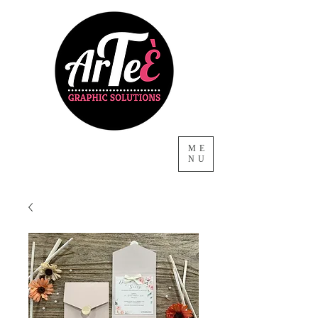
ME
NU