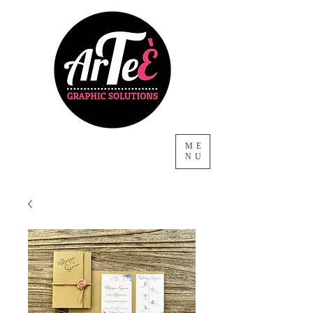
ME
NU