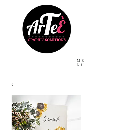
ME
NU