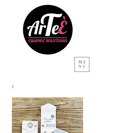
ME
NU