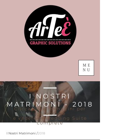
ME
NU
I NOSTRI
MATRIMONI - 2018
Clicca sulle immagini per
ingrandirle
e vedere le Wedding Suite
complete
I Nostri Matrimoni /
2018