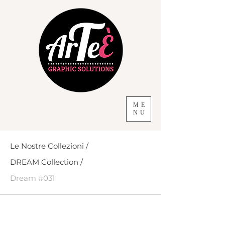
ME
NU
Le Nostre Collezioni /
DREAM Collection /
Dream #031