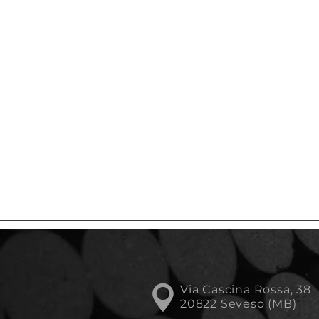
Via Cascina Rossa, 38
20822 Seveso (MB)