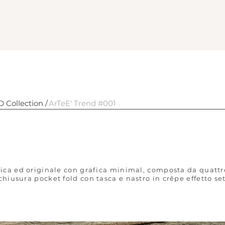
Collection /
ArTeE' Trend #001
ocket fold #
ca ed originale con grafica minimal, composta da quattro 
 chiusura pocket fold con tasca e nastro in crêpe effetto se