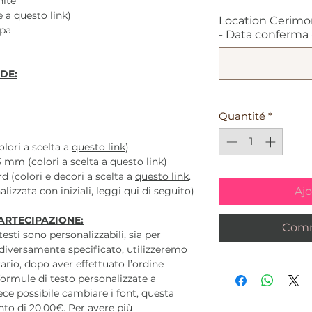
ite
e a
questo link
)
Location Cerimo
mpa
- Data conferma - 
DE:
Quantité
*
olori a scelta a
questo link
)
5 mm (colori a scelta a
questo link
)
d (colori e decori a scelta a
questo link
.
Ajo
lizzata con iniziali, leggi qui di seguito)
ARTECIPAZIONE:
Comm
 testi sono personalizzabili, sia per
diversamente specificato, utilizzeremo
ario, dopo aver effettuato l’ordine
ormule di testo personalizzate a
ece possibile cambiare i font, questa
to di 20,00€. Per avere più