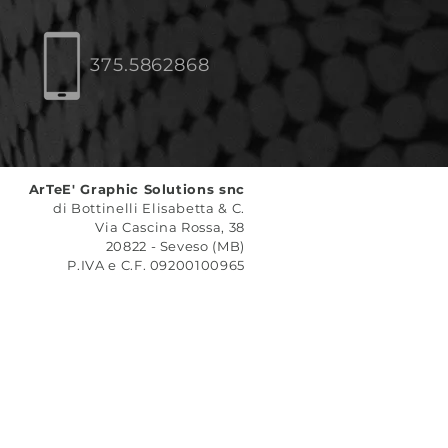
375.5862868
ArTeE' Graphic Solutions snc
di Bottinelli Elisabetta & C.
Via Cascina Rossa, 38
20822 - Seveso (MB)
P.IVA e C.F. 09200100965