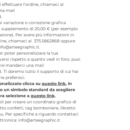
 effettuare l’ordine, chiamaci al
na mail
t.
 variazione o correzione grafica
 un supplemento di 20,00 € (per esempio
azione). Per avere più informazioni in
rdine, chiamaci al 375.5862868 oppure
nfo@arteegraphic.it.
r poter personalizzare la tua
ersi rispetto a quanto vedi in foto, puoi
re mandarci una mail
t. Ti daremo tutto il supporto di cui hai
e preferisci.
sonalizzato clicca su
questo link
, in
to un simbolo standard da scegliere
stra selezione a
questo link
.
coli per creare un coordinato grafico di
to confetti, tag bomboniere, libretto
u. Per specifiche a riguardo contattaci
lettronica: info@arteegraphic.it