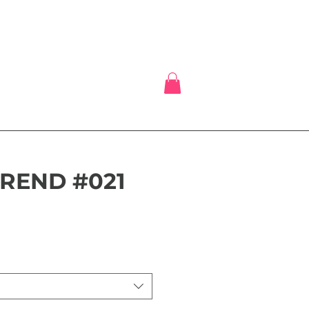
TREND #021
ix