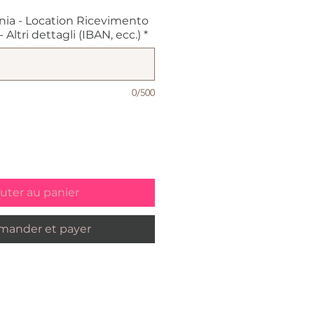
nia - Location Ricevimento
Altri dettagli (IBAN, ecc.)
*
0/500
uter au panier
ander et payer