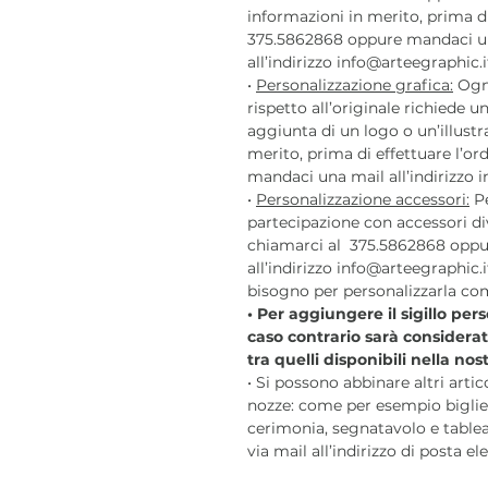
informazioni in merito, prima di
375.5862868 oppure mandaci u
all’indirizzo info@arteegraphic.i
•
Personalizzazione grafica:
Ogni
rispetto all’originale richiede
aggiunta di un logo o un’illustr
merito, prima di effettuare l’o
mandaci una mail all’indirizzo i
•
Personalizzazione accessori:
Pe
partecipazione con accessori div
chiamarci al 375.5862868 oppu
all’indirizzo info@arteegraphic.i
bisogno per personalizzarla com
• Per aggiungere il sigillo per
caso contrario sarà considera
tra quelli disponibili nella no
• Si possono abbinare altri arti
nozze: come per esempio bigliet
cerimonia, segnatavolo e tablea
via mail all’indirizzo di posta e