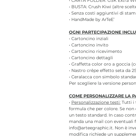
• CARTA FOLDER: GSK Extra Wh
• BUSTA: Crush Kiwi (altre scelt
• Senza costi aggiuntivi di sta
• HandMade by ArTeE’
OGNI PARTECIPAZIONE INCLU
• Cartoncino inziali
• Cartoncino invito
• Cartoncino ricevimento
• Cartoncino dettagli
• Graffetta color oro a goccia (c
• Nastro crêpe effetto seta da 2
• Ceralacca con simbolo standar
Per scegliere la versione persona
COME PERSONALIZZARE LA P
•
Personalizzazione testi:
Tutti i
formula che per colore. Se non 
un testo standard. In caso contr
manda una mail con eventuali f
info@arteegraphic.it. Non è inv
modifica richiede un supplemen