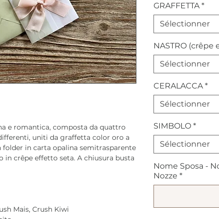
GRAFFETTA
*
Sélectionner
NASTRO (crêpe e
Sélectionner
CERALACCA
*
Sélectionner
SIMBOLO
*
na e romantica, composta da quattro
ifferenti, uniti da graffetta color oro a
Sélectionner
n folder in carta opalina semitrasparente
o in crêpe effetto seta. A chiusura busta
Nome Sposa - No
Nozze
*
ush Mais, Crush Kiwi