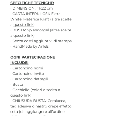
SPECIFICHE TECNICHE:
• DIMENSIONI: 11x22 cm
• CARTA INTERNI: GSK Extra
White, Materica Kraft (altre scelte
a
questo link
)
• BUSTA: Splendorgel (altre scelte
a
questo link
)
• Senza costi aggiuntivi di stampa
• HandMade by ArTeE’
OGNI PARTECIPAZIONE
INCLUDE:
• Cartoncino nomi
• Cartoncino invito
• Cartoncino dettagli
• Busta
• Occhiello (colori a scelta a
questo link
)
• CHIUSURA BUSTA: Ceralacca,
tag adesiva o nastro crêpe effetto
seta (da aggiungere all’ordine