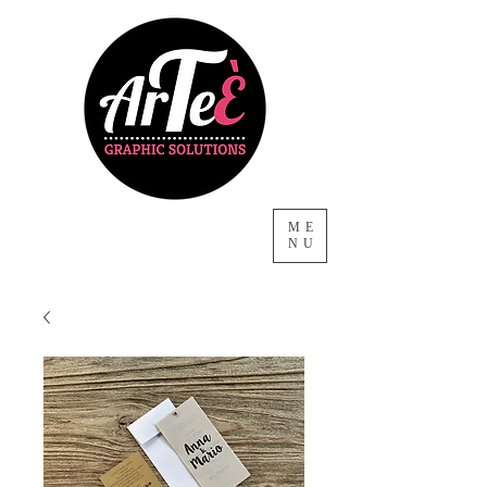
ME
NU