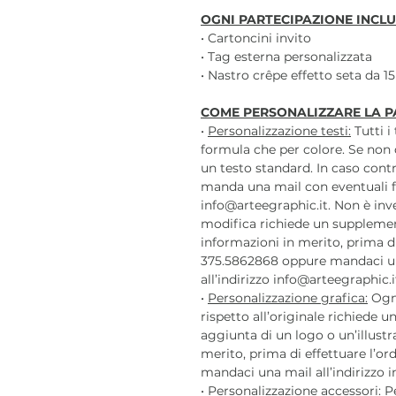
OGNI PARTECIPAZIONE INCLU
• Cartoncini invito
• Tag esterna personalizzata
• Nastro crêpe effetto seta da 1
COME PERSONALIZZARE LA P
•
Personalizzazione testi:
Tutti i
formula che per colore. Se non 
un testo standard. In caso contr
manda una mail con eventuali f
info@arteegraphic.it. Non è inv
modifica richiede un supplemen
informazioni in merito, prima di
375.5862868 oppure mandaci u
all’indirizzo info@arteegraphic.i
•
Personalizzazione grafica:
Ogni
rispetto all’originale richiede
aggiunta di un logo o un’illustr
merito, prima di effettuare l’o
mandaci una mail all’indirizzo i
•
Personalizzazione accessori:
Pe