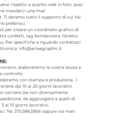
ersi rispetto a quanto vedi in foto, puoi
re mandarci una mail
t. Ti daremo tutto il supporto di cui hai
e preferisci.
coli per creare un coordinato grafico di
to confetti, tag bomboniere, libretto
u. Per specifiche a riguardo contattaci
lettronica: info@arteegraphic.it
NE:
lavorativi, elaboreremo la vostra bozza e
e controllo.
cederemo con stampa e produzione. I
iano dai 10 ai 20 giorni lavorativi.
on corriere (se non diversamente
 spedizione, da aggiungere a quelli di
 ai 10 giorni lavorativi.
aci: Tel. 375.5862868 oppure via mail: