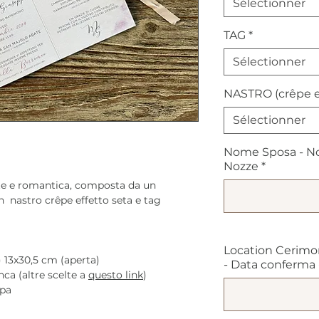
Sélectionner
TAG
*
Sélectionner
NASTRO (crêpe e
Sélectionner
Nome Sposa - No
Nozze
*
te e romantica, composta da un
n nastro crêpe effetto seta e tag
Location Cerimo
 13x30,5 cm (aperta)
- Data conferma - 
ca (altre scelte a
questo link
)
mpa