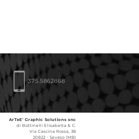
375.5862868
ArTeE' Graphic Solutions snc
di Bottinelli Elisabetta & C.
Via Cascina Rossa, 38
20822 - Seveso (MB)