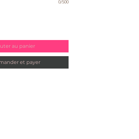
0/500
uter au panier
ander et payer