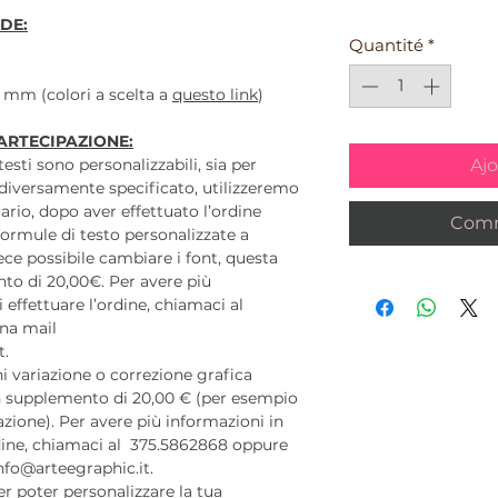
DE:
Quantité
*
5 mm (colori a scelta a
questo link
)
ARTECIPAZIONE:
Ajo
 testi sono personalizzabili, sia per
diversamente specificato, utilizzeremo
ario, dopo aver effettuato l’ordine
Comm
ormule di testo personalizzate a
ece possibile cambiare i font, questa
to di 20,00€. Per avere più
 effettuare l’ordine, chiamaci al
na mail
t.
 variazione o correzione grafica
 un supplemento di 20,00 € (per esempio
azione). Per avere più informazioni in
rdine, chiamaci al 375.5862868 oppure
nfo@arteegraphic.it.
r poter personalizzare la tua