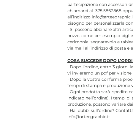
partecipazione con accessori div
chiamarci al 375.5862868 oppu
all’indirizzo info@arteegraphic.i
bisogno per personalizzarla com
• Si possono abbinare altri arti
nozze: come per esempio bigliet
cerimonia, segnatavolo e tablea
via mail all’indirizzo di posta e
COSA SUCCEDE DOPO L’ORDI
• Dopo l’ordine, entro 3 giorni 
vi invieremo un pdf per visione 
• Dopo la vostra conferma pro
tempi di stampa e produzione var
• Ogni prodotto sarà spedito c
indicato nell’ordine). I tempi di
produzione, possono variare dai 3
• Hai dubbi sull’ordine? Contatt
info@arteegraphic.it