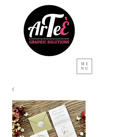
ME
NU