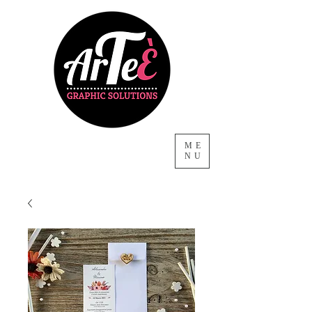
ME
NU